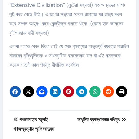
“Extensive Civilization” (লুটেরা সভ্যতা) মত অন্যদের সম্পদ
লুট করে বেড়ে উঠে। এধরণের সভ্যতা কেবল রাজ্যের পর রাজ্য দখল
করে সম্পদ আহরণ করে কেন্দ্রীভূত করতে থাকে।(যেমন হাল আমলের
বৃটিশ জায়নবাদী সভ্যতা)
একথা বলতে কোন দ্বিধা নেই যে সেচ ব্যবস্থার অভূতপূর্ব ব্যবহার মারাউন
নাহারের বুদ্ধিবৃত্তিক ও সাংস্কৃতিক বসন্তেরই ফল যা এই বসন্তকে
কয়েক শতাব্দী কাল পর্যন্ত দীর্ঘায়িত করেছিল।
Post
গণভবন হবে ‘জুলাই
আধুনিক ব্যবস্থাপনার পথিকৃৎ
navigation
গণঅভ্যুত্থান স্মৃতি জাদুঘর’