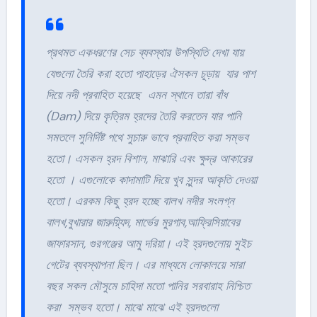
প্রথমত একধরণের সেচ ব্যবস্থার উপস্থিতি দেখা যায়
যেগুলো তৈরি করা হতো পাহাড়ের ঐসকল চূড়ায় যার পাশ
দিয়ে নদী প্রবাহিত হয়েছে এমন স্থানে তারা বাঁধ
(Dam) দিয়ে কৃত্রিম হ্রদের তৈরি করতেন যার পানি
সমতলে সুনির্দিষ্ট পথে সুচারু ভাবে প্রবাহিত করা সম্ভব
হতো। এসকল হ্রদ বিশাল, মাঝারি এবং ক্ষুদ্র আকারের
হতো । এগুলোকে কাদামাটি দিয়ে খুব সুন্দর আকৃতি দেওয়া
হতো। এরকম কিছু হ্রদ হচ্ছে বালখ নদীর সংলগ্ন
বালখ,বুখারার জারুয়্যিদ, মার্ভের মুরগাব,আফ্রিসিয়াবের
জাফারসান, গুরগঞ্জের আমু দরিয়া। এই হ্রদগুলোয় সুইচ
গেটের ব্যবস্থাপনা ছিল। এর মাধ্যমে লোকালয়ে সারা
বছর সকল মৌসুমে চাহিদা মতো পানির সরবারাহ নিশ্চিত
করা সম্ভব হতো। মাঝে মাঝে এই হ্রদগুলো