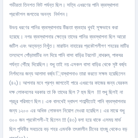
গভীরতা তিনশত ফিট পর্যন্ত ছিল। সত্যি এধরণের পানি ব্যবস্থাপনা
প্রকৌশল জগতের অনন্য নির্দশন।
উভয় ধরণের পানির ব্যবস্থাপনায় উঁচ্চতা ব্যবহার খুবই সূক্ষভাবে করা
হয়েছে। নগর ব্যবস্থাপনার ক্ষেত্রে তাদের পানির ব্যবস্থাপনা ছিল আরো
জটিল এবং অত্যন্ত নিখুঁত। মারাউন নাহারের প্রকৌশলীগণ শহরের মাটির
তলদেশে পোঁড়ামাটির নল দিয়ে পানি বাসা বাড়ির টয়লেট ,বাথরুম, পাকঘর
পর্যন্ত পৌঁছে দিয়েছিল। শুধু তাই নয় এসকল বাসা বাড়ির থেকে সৃষ্ট বর্জ্য
নির্গমনের জন্য আলাদা বর্জ্য ্যিস্থাপনাও তারা করতে সক্ষম হয়েছিলেন
(৪২)। আপনার মনে প্রশ্ন জাগতেই পারে এধরণের কাজের জন্য যেরকম
দক্ষ লোকবলের দরকার তা কি তাদের ছিল ? হুম ছিল !!! শুথু ছিলই না
প্রচুর পরিমাণে ছিল। এক বালখেই দ্বাদশ শতাব্দীতেই পানি ব্যবস্থাপনার
জন্য ১২০০ এর অধিক লোকবল নিয়োগ দেওয়া হয়েছিল। এর মাঝে শুধু
৩০০ জন প্রকৌশলী-ই ছিলেন !!! (৪৩) বলা হয়ে থাকে এসময় মার্ভ
ছিল পৃথিবীর সবচেয়ে বড় শহর এমনকি তৎকালীন চীনের হাংজু থেকেও বড়