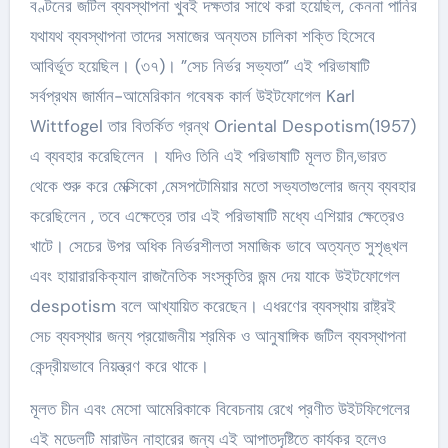
বণ্টনের জটিল ব্যবস্থাপনা খুবই দক্ষতার সাথে করা হয়েছিল, কেননা পানির
যথাযথ ব্যবস্থাপনা তাদের সমাজের অন্যতম চালিকা শক্তি হিসেবে
আবির্ভূত হয়েছিল। (৩৭)। ”সেচ নির্ভর সভ্যতা” এই পরিভাষাটি
সর্বপ্রথম জার্মান-আমেরিকান গবেষক কার্ল উইটফোগেল Karl
Wittfogel তার বিতর্কিত গ্রন্থ Oriental Despotism(1957)
এ ব্যবহার করেছিলেন । যদিও তিনি এই পরিভাষাটি মূলত চীন,ভারত
থেকে শুরু করে মেক্সিকো ,মেসপটোমিয়ার মতো সভ্যতাগুলোর জন্য ব্যবহার
করেছিলেন , তবে এক্ষেত্রে তার এই পরিভাষাটি মধ্যে এশিয়ার ক্ষেত্রেও
খাটে। সেচের উপর অধিক নির্ভরশীলতা সমাজিক ভাবে অত্যন্ত সুশৃঙ্খল
এবং হায়ারারকিক্যাল রাজনৈতিক সংস্কৃতির জন্ম দেয় যাকে উইটফোগেল
despotism বলে আখ্যায়িত করেছেন। এধরণের ব্যবস্থায় রাষ্ট্রই
সেচ ব্যবস্থার জন্য প্রয়োজনীয় শ্রমিক ও আনুষাঙ্গিক জটিল ব্যবস্থাপনা
কেন্দ্রীয়ভাবে নিয়ন্ত্রণ করে থাকে।
মূলত চীন এবং মেসো আমেরিকাকে বিবেচনায় রেখে প্রণীত উইটফিগেলের
এই মডেলটি মারাউন নাহারের জন্য এই আপাতদৃষ্টিতে কার্যকর হলেও