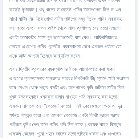
সোভিয়েত ইঞ্জিনিয়াররা উপেক্ষা করে গেছে যার ফলাফল এখন সকলের
কাছেই দৃশ্যমান। শুধু খালের মাধ্যমেই পানির ব্যবস্থাপনা ছিল না এর
সাথে মাটির নিচ দিয়ে পোঁড়া মাটির পাইপের মধ্য দিয়েও পানির সরবারাহ
করা হতো এবং এসকল পাইপ থেকে শাখা প্রশাখাও বের হতো এগুলো
একটা আরেকটার সাথে খুব ভালোভাবেই খাপ খেত। আফ্রিসিয়াবের
ক্ষেত্রে এধরণের পানির কেন্দ্রীয় ব্যবস্থাপনা দেখে একজন পর্যটক তো
একে অষ্টম আশ্চার্য হিসেবে আখ্যায়িত করেন।
এবার দ্বিতীয় প্রকারের ব্যবস্থাপনার দিকে আলোকপাত করা যাক।
এধরণের ব্যবস্থাপনায় সাধারণত শহরের নিকটবর্তী উঁচু স্থানে পানি সংরক্ষণ
করে সেখান থেকে শহুরে বসতি এবং আশপাশের কৃষি জমিতে মাটির নিচে
খুবই যত্নসহকারে খননকৃত নালার মাধ্যমে পানি সরবরাহ করা হতো।
এসকল নালাকে তারা ”কেরেজ” বলতো। এই কেরেজগুলো অনেক দূর
পর্যন্ত বিস্তৃত হতো এবং এসকল কেরেজে একটা নির্দিষ্ট দূরত্ব পরপর
গভীরতা বৃদ্ধি পেত যাতে পানির গতি ঠিক থাকে। কয়েক মাইল বিস্তৃত
এসকল কেরেজ পুরো শহরে জালের মতো ছড়িয়ে থাকত এবং এগুলোর