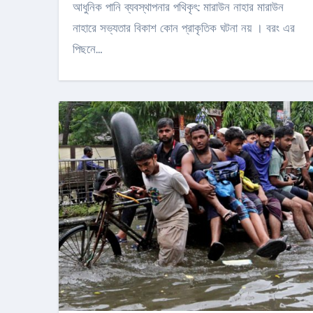
আধুনিক পানি ব্যবস্থাপনার পথিকৃৎ: মারাউন নাহার মারাউন
নাহারে সভ্যতার বিকাশ কোন প্রাকৃতিক ঘটনা নয় । বরং এর
পিছনে…